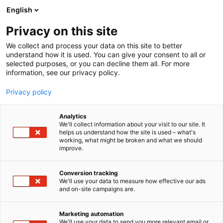
Siirry
English
sisältöön
Privacy on this site
We collect and process your data on this site to better
understand how it is used. You can give your consent to all or
selected purposes, or you can decline them all. For more
information, see our privacy policy.
Privacy policy
Analytics
T
Järjestöt
Koulutus
We'll collect information about your visit to our site. It
u
helps us understand how the site is used – what's
Yhtiöittäisinkö maatilani?,
working, what might be broken and what we should
o
improve.
t
Innovaatiotori
e
r
Conversion tracking
y
We'll use your data to measure how effective our ads
C111
Osasto:
and on-site campaigns are.
h
m
Suomen yrittäjäopisto on jälleen esillä
ä
Marketing automation
Innovaatiotorilla! Kasvumatkalle yrittäjyydestä
:
We'll use your data to send you more relevant email or