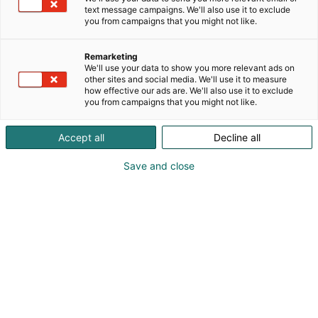
johtajuuteen tarjotaan koulutusta, jossa
text message campaigns. We'll also use it to exclude
you from campaigns that you might not like.
verkostoituminen on oleellinen osa.
Osakeyhtiöittäminen kiinnostaa kannattavia ja
tuotantoaan kehittyviä maatiloja ja koulutus antaa
Remarketing
We'll use your data to show you more relevant ads on
tähän valmiuksia.
other sites and social media. We'll use it to measure
how effective our ads are. We'll also use it to exclude
you from campaigns that you might not like.
Accept all
Decline all
Save and close