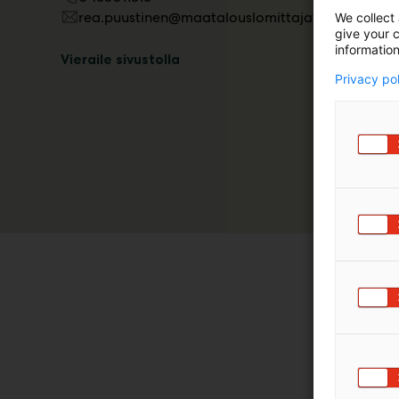
Maatalous
rea.puustinen@maatalouslomittajat.fi
m
We collect 
maatalous
ä
give your c
information
:
Vieraile sivustolla
Maatalous
Privacy po
kaikkea p
keskinäis
edunvalv