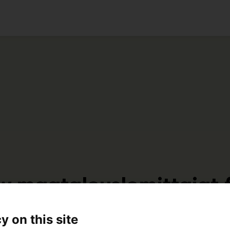
ko
.maatalouslomittajat.f
C519
y on this site