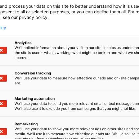
lomittajat ry on Ammattiliitto Jytyn valtakunnallinen jä
and process your data on this site to better understand how it is us
lomittajat ja johtavat maatalouslomittajat yhteiseen am
onsent to all or selected purposes, or you can decline them all. For 
, see our privacy policy.
lomittajat ry:n valvoo jäsentensä ammatillisia ja taloude
licy
alvelussuhteen ehtojen kehittämistä. Edistää jäsenten y
tä vastuunottoa sekä edustaa jäsenistöä sekä toimia jäsen
Analytics
ontakysymyksissä.
We'll collect information about your visit to our site. It helps us underst
the site is used – what's working, what might be broken and what we sh
improve.
Conversion tracking
We'll use your data to measure how effective our ads and on-site camp
are.
Marketing automation
We'll use your data to send you more relevant email or text message ca
We'll also use it to exclude you from campaigns that you might not like.
Remarketing
We'll use your data to show you more relevant ads on other sites and soc
media. We'll use it to measure how effective our ads are. We'll also use it
exclude you from campaigns that you might not like.