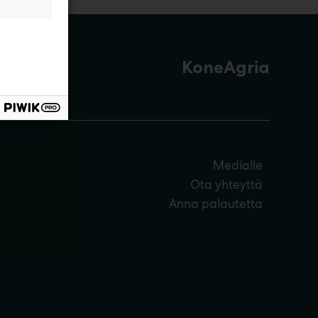
KoneAgria
Medialle
Ota yhteyttä
Anna palautetta