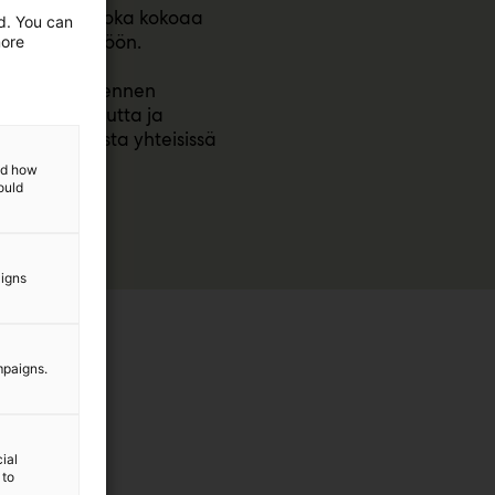
senyhdistys, joka kokoaa
ed. You can
mattijärjestöön.
more
llisia etuja, ennen
hteenkuuluvuutta ja
istön puolesta yhteisissä
and how
ould
aigns
mpaigns.
ial
 to