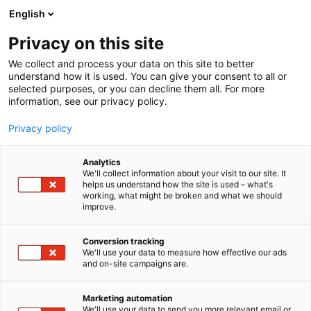
Siirry
English
sisältöön
Privacy on this site
We collect and process your data on this site to better
understand how it is used. You can give your consent to all or
selected purposes, or you can decline them all. For more
information, see our privacy policy.
Privacy policy
Analytics
T
Hevoset ja harraste-eläimet
Peltoviljely
We'll collect information about your visit to our site. It
u
helps us understand how the site is used – what's
Viljankuivauksen
working, what might be broken and what we should
o
improve.
t
sivutuotteen kierto
e
r
Conversion tracking
materiaalina ja energiana
y
We'll use your data to measure how effective our ads
and on-site campaigns are.
(VILSKE), Innovaatiotori
h
m
ä
Marketing automation
C111
Osasto:
:
We'll use your data to send you more relevant email or