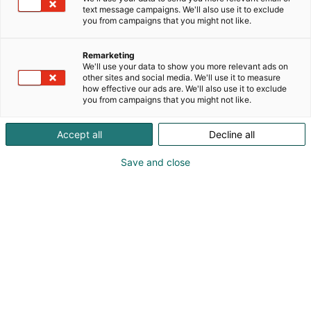
text message campaigns. We'll also use it to exclude
you from campaigns that you might not like.
Viljankuivauksen sivutuotteiden kierto materiaalina
ja energiana -hanke keskittyy tuottajille
ongelmallisen, viljankuivauksesta syntyvän
Remarketing
We'll use your data to show you more relevant ads on
tähdemateriaalin hyödyntämismahdollisuuksien
other sites and social media. We'll use it to measure
löytämiseen ja toiminnan testaamiseen.
how effective our ads are. We'll also use it to exclude
you from campaigns that you might not like.
Tavoitteena on edistää uusia kuivikeinnovaatioita
ja kiertotaloutta.
Accept all
Decline all
Save and close