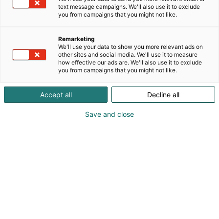
text message campaigns. We'll also use it to exclude
C111
Osasto:
you from campaigns that you might not like.
Tavoitteena on kehittää monistettava
Remarketing
vesienhallinnan ekosysteemimalli perunanviljelyyn.
We'll use your data to show you more relevant ads on
other sites and social media. We'll use it to measure
Malli optimoi vedenkäyttöä säätösalaojien ja
how effective our ads are. We'll also use it to exclude
säätökastelun avulla, parantaen samalla
you from campaigns that you might not like.
maaperän rakennetta ja kestävyyttä.
Toimenpiteisiin kuuluvat tiedonkeruu nykyisistä
Accept all
Decline all
vesitalouden haasteista, mallin kehittäminen ja
käytännön pilotointi perunanviljelylohkoilla.
Save and close