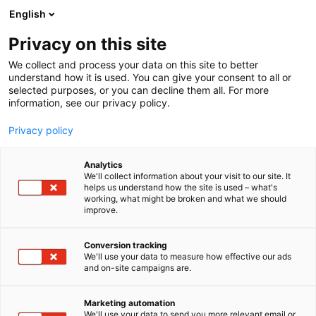
Siirry
English
sisältöön
Privacy on this site
We collect and process your data on this site to better
understand how it is used. You can give your consent to all or
selected purposes, or you can decline them all. For more
information, see our privacy policy.
Privacy policy
Analytics
T
Peltoviljely
We'll collect information about your visit to our site. It
u
helps us understand how the site is used – what's
Vesitalouden optimointi
working, what might be broken and what we should
o
improve.
t
ruokaperunan
e
r
Conversion tracking
vuoroviljelyssä tekoälyllä ja
y
We'll use your data to measure how effective our ads
and on-site campaigns are.
automatiikalla,
h
m
Innovaatiotori
ä
Marketing automation
:
We'll use your data to send you more relevant email or