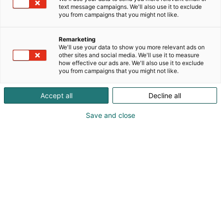
käytännönläheistä ja toimialakohtaista tietoa,
text message campaigns. We'll also use it to exclude
koulutusta ja työkaluja. Olemme
you from campaigns that you might not like.
työmarkkinajärjestöjen hallinnoima
asiantuntijaorganisaatio, joka tekee laajaa
Remarketing
yhteistyötä työelämän eri toimijoiden kanssa
We'll use your data to show you more relevant ads on
turvallisen ja hyvinvoivan työelämän
other sites and social media. We'll use it to measure
how effective our ads are. We'll also use it to exclude
mahdollistamiseksi. Lisäksi Työturvallisuuskeskus
you from campaigns that you might not like.
ylläpitää työsuojeluhenkilörekisteriä sekä
Työturvallisuuskortti- ja
Accept all
Decline all
Työhyvinvointikorttikoulutuksia.
Save and close
Katso tarjoukset