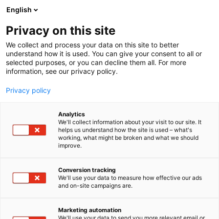
Siirry
English
sisältöön
Privacy on this site
We collect and process your data on this site to better
understand how it is used. You can give your consent to all or
selected purposes, or you can decline them all. For more
information, see our privacy policy.
Privacy policy
Analytics
T
Järjestöt
Koulutus
We'll collect information about your visit to our site. It
u
helps us understand how the site is used – what's
Työturvallisuuskeskus ry
working, what might be broken and what we should
o
improve.
t
e
C340
Osasto:
r
Conversion tracking
y
We'll use your data to measure how effective our ads
and on-site campaigns are.
Työturvallisuuskeskus tukee työpaikkoja
h
m
työturvallisuuden, työkyvyn ja työhyvinvoinnin
ä
kehittämisessä. Tarjoamme työpaikoille
Marketing automation
:
We'll use your data to send you more relevant email or