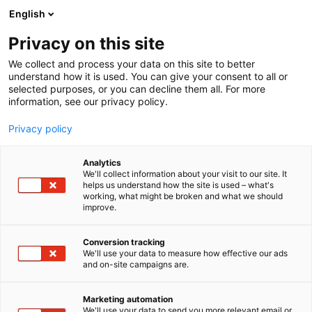
Siirry
English
sisältöön
Privacy on this site
We collect and process your data on this site to better
understand how it is used. You can give your consent to all or
selected purposes, or you can decline them all. For more
information, see our privacy policy.
Privacy policy
Analytics
Työtehoseura ry
We'll collect information about your visit to our site. It
helps us understand how the site is used – what's
working, what might be broken and what we should
C402
Osasto:
improve.
TTS Työtehoseura kouluttaa, tutkii ja kehittää työtä
Conversion tracking
We'll use your data to measure how effective our ads
koko Suomessa. Maatalouden T&K-toiminta
and on-site campaigns are.
keskittyy työn tuottavuuden sekä yrittäjien
hyvinvoinnin parantamiseen. Tämän vuoden
Marketing automation
teemamme messuilla on erityisesti
We'll use your data to send you more relevant email or