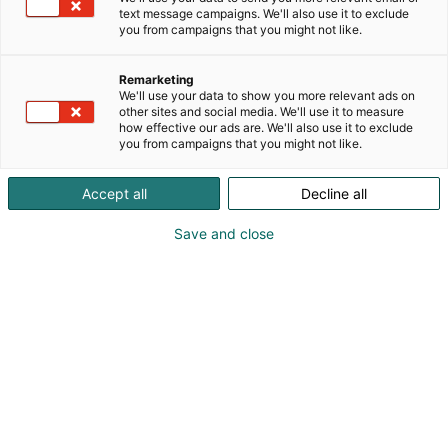
konekustannukset. Osastolla voit tutustua TTS:n
text message campaigns. We'll also use it to exclude
ohjelmiin: TTS Kone-konekustannusten
you from campaigns that you might not like.
laskentaohjelma ja TTS Manager työmäärän
suunnitteluohjelma. Aiheitamme ovat myös uudet
Remarketing
teknologiat ja koneurakointi. Olemme myös
We'll use your data to show you more relevant ads on
other sites and social media. We'll use it to measure
Maaseutuverkoston yhteistyökumppani
how effective our ads are. We'll also use it to exclude
Innovaatiotorilla, jonka lavalla juonnamme
you from campaigns that you might not like.
päivittäin kiinnostavat keskustelut
päivänpolttavista aiheista. Tervetuloa tapaamaan
Accept all
Decline all
meitä osastolle C402 ja Innovaatiotorille !
Save and close