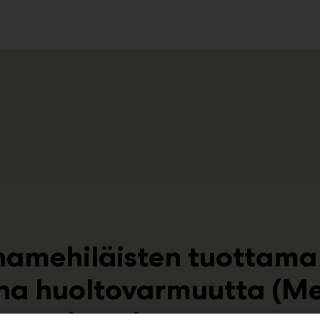
ko
hamehiläisten tuottama
na huoltovarmuutta (M