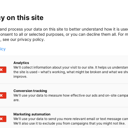
ovaatiotori
y on this site
111
and process your data on this site to better understand how it is us
ölytys on tärkeä osa ruoantuotantoa, mutta sen roolia 
onsent to all or selected purposes, or you can decline them all. For 
a. MehiVarma-hanke kehittää mehiläispölytystä osaksi 
, see our privacy policy.
lalle kansallisen toimintamallin ja varautumissuunnitelm
licy
lveluverkostoja, joiden avulla pölytyspalvelun kysyntä ja
n.
Analytics
We'll collect information about your visit to our site. It helps us underst
the site is used – what's working, what might be broken and what we sh
improve.
Conversion tracking
We'll use your data to measure how effective our ads and on-site camp
are.
Marketing automation
We'll use your data to send you more relevant email or text message ca
We'll also use it to exclude you from campaigns that you might not like.