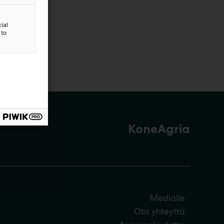
ial
 to
KoneAgria
Medialle
Ota yhteyttä