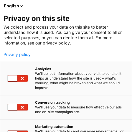
Siirry
English
sisältöön
Privacy on this site
We collect and process your data on this site to better
understand how it is used. You can give your consent to all or
selected purposes, or you can decline them all. For more
information, see our privacy policy.
Privacy policy
Analytics
T
Konetarvikkeet
Lämmityslaitteet
Rakennustarvikkeet
We'll collect information about your visit to our site. It
u
helps us understand how the site is used – what's
Talhu Oy
working, what might be broken and what we should
o
improve.
t
e
A831
Osasto:
r
Conversion tracking
y
We'll use your data to measure how effective our ads
and on-site campaigns are.
Talhu tarjoaa rakentajille laadukkaat
h
m
rakennuskoneet, varaosat sekä kattavat
ä
huoltopalvelut – uppopumpuista torninostureihin.
Marketing automation
:
We'll use your data to send you more relevant email or