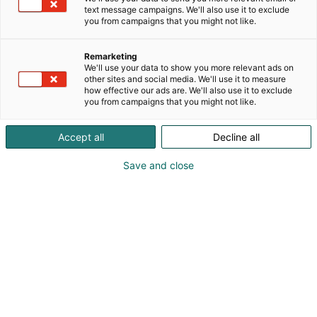
Toimimme sekä verkkokaupassa että
text message campaigns. We'll also use it to exclude
kivijalkamyymälöissä, joissa asiantunteva
you from campaigns that you might not like.
henkilökuntamme palvelee sinua
henkilökohtaisesti. Kattava tuote- ja
Remarketing
varaosavarastomme sekä huoltopalvelumme
We'll use your data to show you more relevant ads on
sijaitsevat Vantaan Petikossa, mutta tuotteitamme
other sites and social media. We'll use it to measure
how effective our ads are. We'll also use it to exclude
sekä huolto- ja varaosapalveluitamme on
you from campaigns that you might not like.
saatavilla myös Turun, Tampereen ja Kuopion
toimipisteissämme. Laajan varastomme ansiosta
Accept all
Decline all
pystymme toimittamaan tuotteet nopeasti
kaikkialle Suomeen. Palvelemme mielellämme
Save and close
henkilökohtaisesti kaikissa rakennuskoneisiin
liittyvissä asioissa. Tervetuloa asioimaan
verkkokaupassamme sekä myymälöissämme!