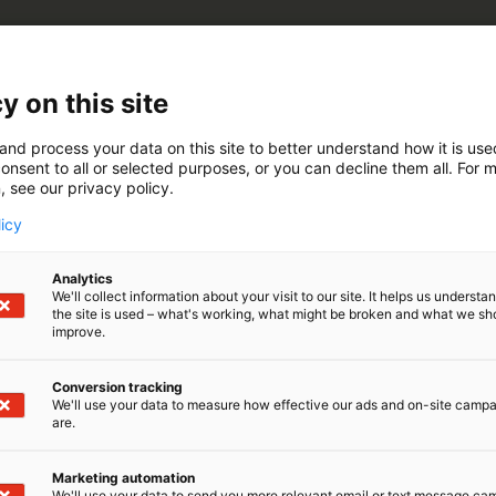
rjatilatarvike Oy on karjatalouden laitteiden, koneiden 
 toimittaja. Itsenäinen yritys aloitti toimintansa vuonna 1
en maatilan luotettava kumppani, joka toimittaa laaduk
y on this site
iä ratkaisuja. Tuotteemme ja palvelumme helpottavat ark
ä tukevat sekä ihmisten sekä eläinten hyvinvointia.
and process your data on this site to better understand how it is us
onsent to all or selected purposes, or you can decline them all. For 
, see our privacy policy.
licy
Analytics
We'll collect information about your visit to our site. It helps us underst
the site is used – what's working, what might be broken and what we sh
improve.
Conversion tracking
We'll use your data to measure how effective our ads and on-site camp
are.
Marketing automation
We'll use your data to send you more relevant email or text message ca