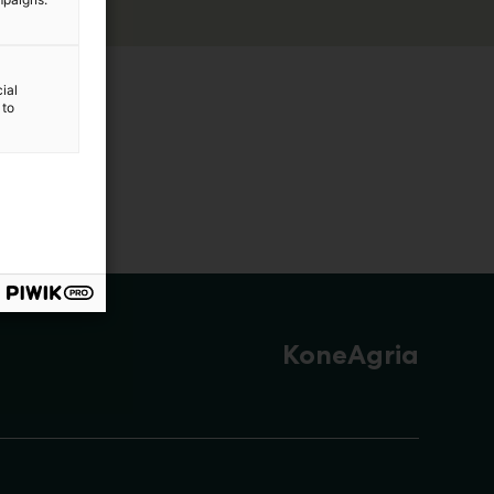
ial
 to
KoneAgria