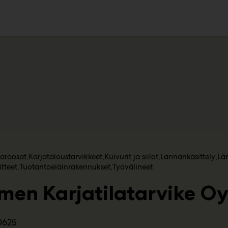
ko
varaosat
Karjataloustarvikkeet
Kuivurit ja siilot
Lannankäsittely
Lä
tteet
Tuotantoeläinrakennukset
Työvälineet
men Karjatilatarvike O
D625