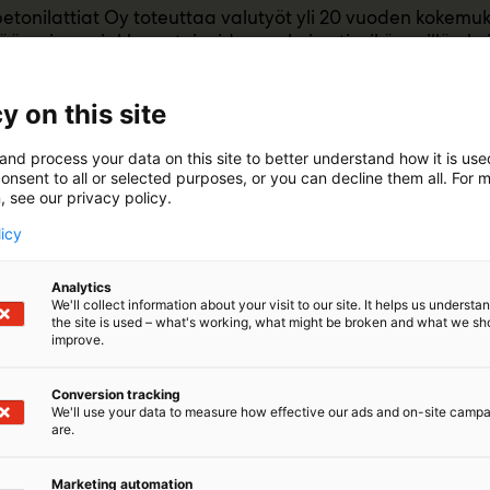
tonilattiat Oy toteuttaa valutyöt yli 20 vuoden kokemuk
ään aina asiakkaan toiveiden mukaisesti, eikä meillä ole
tekemättä sen haasteellisuuden vuoksi.Meille mikään kohde
lamme muutaman neliön kokoisista länteistä aina yli 500
y on this site
, ja tietenkin kertavaluna. Konehallien, kanaloiden ja piha
oten laita tarjouspyyntöä tulemaan: info@suomenbetonilat
and process your data on this site to better understand how it is us
alaisista juuristamme huolimatta toimimme ympäri Suom
onsent to all or selected purposes, or you can decline them all. For 
, see our privacy policy.
licy
Analytics
We'll collect information about your visit to our site. It helps us underst
the site is used – what's working, what might be broken and what we sh
improve.
Conversion tracking
We'll use your data to measure how effective our ads and on-site camp
are.
Marketing automation