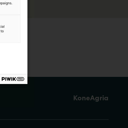
mpaigns.
ial
 to
KoneAgria