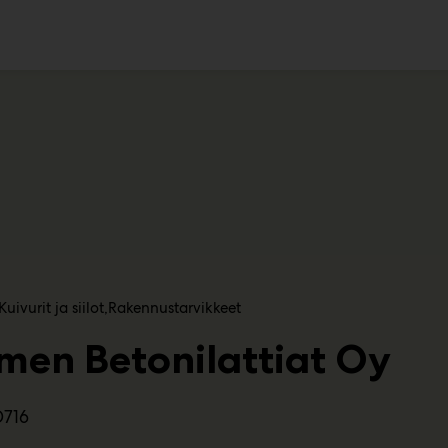
ko
Kuivurit ja siilot
Rakennustarvikkeet
men Betonilattiat Oy
D716