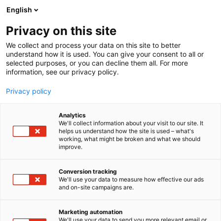
Siirry
English
sisältöön
Privacy on this site
We collect and process your data on this site to better
understand how it is used. You can give your consent to all or
selected purposes, or you can decline them all. For more
information, see our privacy policy.
Privacy policy
Analytics
T
Konetarvikkeet
We'll collect information about your visit to our site. It
u
helps us understand how the site is used – what's
Revon työvalot,
working, what might be broken and what we should
o
improve.
t
Valomonsteri Oy
e
r
Conversion tracking
y
We'll use your data to measure how effective our ads
A230
Osasto:
and on-site campaigns are.
h
m
Valomonsteri Oy on suomalainen valotekniikan
ä
Marketing automation
asiantuntija, joka tarjoaa laadukkaita lisävaloja,
:
We'll use your data to send you more relevant email or