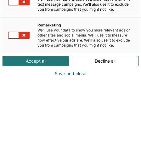
työvaloja, varoitusvaloja ja valaistusratkaisuja niin
text message campaigns. We'll also use it to exclude
you from campaigns that you might not like.
ammattilaisille kuin harrastajille. Yritys tunnetaan
tarkasti valituista tuotteistaan, joissa yhdistyvät
erinomainen suorituskyky, pitkä käyttöikä ja
Remarketing
We'll use your data to show you more relevant ads on
pohjoisiin olosuhteisiin suunniteltu kestävyys.
other sites and social media. We'll use it to measure
Valomonsteri Oy:n valikoima kattaa huipputason
how effective our ads are. We'll also use it to exclude
LED-valot, kiinnikkeet ja tarvikkeet, joiden avulla
you from campaigns that you might not like.
asiakas voi rakentaa täydellisen valaistusratkaisun
omaan tarpeeseensa. Yritys panostaa nopeaan
Accept all
Decline all
toimitukseen, asiantuntevaan palveluun ja
jatkuvaan tuotekehitykseen – valaistaan yhdessä
Save and close
tie parempaan näkyvyyteen.