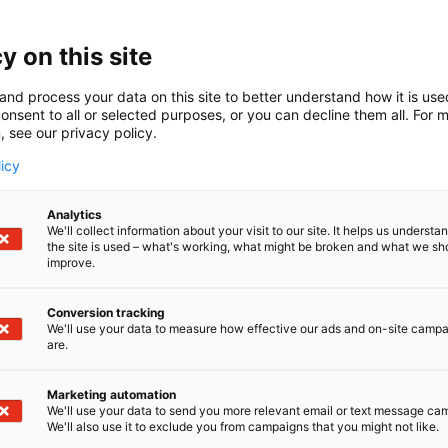
uivikkeet
kuivikkeet ovat 100 % kierrätysmateriaalista valmistettuja,
y on this site
ä tuotteita, jotka sopivat hevosille, tuotantoeläimille ja m
and process your data on this site to better understand how it is us
MIX Irtosuursäkki – tuotantoeläimille, hygieeninen ja helpp
onsent to all or selected purposes, or you can decline them all. For 
IX Pelletti – hevosille ja lemmikeille, vähäpölyinen ja haju
, see our privacy policy.
Pro Paperi Pelletti – maksimaalinen imukyky, sopii myös öl
licy
eihin.
ätehuoltopalvelut
Analytics
We'll collect information about your visit to our site. It helps us underst
 tarjoaa luotettavat ja innovatiiviset jätehuoltoratkaisut 
the site is used – what's working, what might be broken and what we sh
improve.
keräys ja kuljetus.
ratkaisut ja materiaalien hyödyntäminen.
Conversion tracking
We'll use your data to measure how effective our ads and on-site camp
are.
Marketing automation
We'll use your data to send you more relevant email or text message ca
We'll also use it to exclude you from campaigns that you might not like.