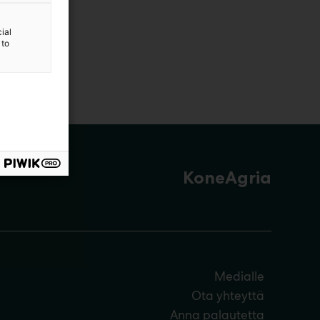
ial
 to
KoneAgria
Medialle
Ota yhteyttä
Anna palautetta