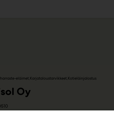
ko
 harraste-eläimet
Karjataloustarvikkeet
Kotieläinjalostus
isol Oy
D510