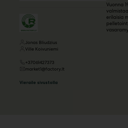
Vuonna 19
m
valmistaa
ä
:
erilaisia
pelletoin
vasaramyl
Jonas Bliudzius
Ville Koivuniemi
+37061427373
market1@factory.lt
Vieraile sivustolla