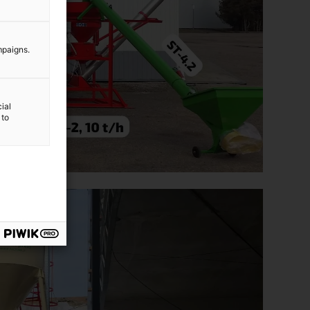
mpaigns.
ial
 to