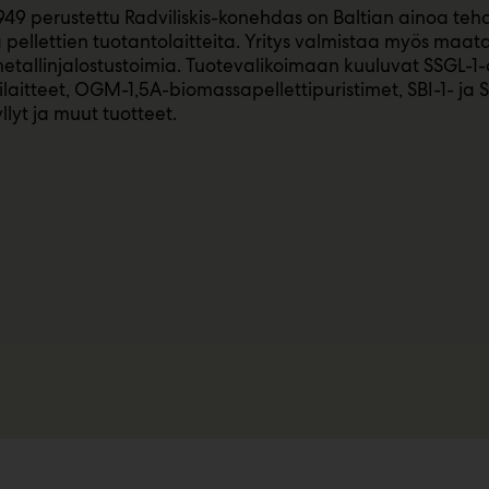
49 perustettu Radviliskis-konehdas on Baltian ainoa tehd
 pellettien tuotantolaitteita. Yritys valmistaa myös maata
 metallinjalostustoimia. Tuotevalikoimaan kuuluvat SSGL-1-
tilaitteet, OGM-1,5A-biomassapellettipuristimet, SBI-1- ja 
lyt ja muut tuotteet.