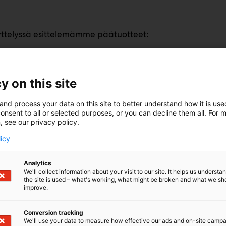
ttelyssä esittelemämme päätuotteet:
tainkoneet SBI-1 ja SBI-1
uristin OGM-1,5A
y on this site
ellettilinja SSGL-1
and process your data on this site to better understand how it is us
onsent to all or selected purposes, or you can decline them all. For 
, see our privacy policy.
licy
Analytics
We'll collect information about your visit to our site. It helps us underst
the site is used – what's working, what might be broken and what we sh
improve.
Conversion tracking
We'll use your data to measure how effective our ads and on-site camp