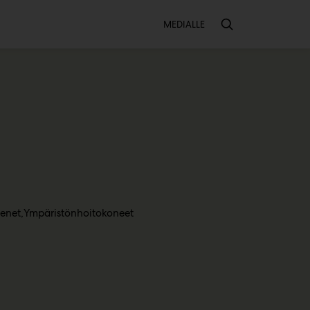
Toissijainen
MEDIALLE
enet
Ympäristönhoitokoneet