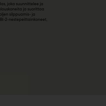
as, joka suunnittelee ja
louskoneita ja suorittaa
oljen silppuamis- ja
SBI-2-nestepeittainkoneet,