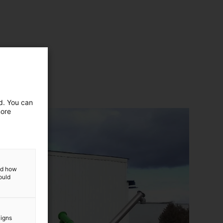
ed. You can
more
and how
ould
aigns