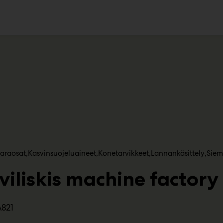
ko
varaosat
Kasvinsuojeluaineet
Konetarvikkeet
Lannankäsittely
Siem
viliskis machine factory
A821