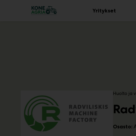
Main
Siirry
sisältöön
Yritykset
Avaa
alavalik
T
Huolto ja 
u
Rad
o
t
e
r
Osasto:
y
h