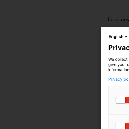
Tässä näy
Nestepeit
English
Pellettip
Privac
Biomassap
We collect 
give your c
information
Privacy po