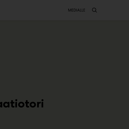
Toissijainen
MEDIALLE
aatiotori