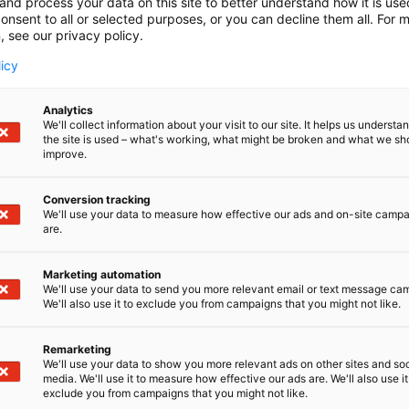
and process your data on this site to better understand how it is us
onsent to all or selected purposes, or you can decline them all. For 
, see our privacy policy.
 rapsin viljelyvarmuuden ja -määrän lisääminen
licy
avaraisuus on alhaisella tasolla ja kotimainen teollisuus kaipaa lisä
Analytics
 taloudellisesti viljoja kannattavampia! Viljelyn lisäämisessä on kuitenk
We'll collect information about your visit to our site. It helps us underst
otantoon.
the site is used – what's working, what might be broken and what we sh
improve.
nstituutin Rypsin ja rapsin viljelyvarmuuden ja -määrän lisääminen -
apoja, sillä innovatiiviset ratkaisut ovat tarpeen syysmuotoisten kas
Conversion tracking
 muun muassa uusia innovatiivisia kasvinsuojeluratkaisuja, kuten ho
We'll use your data to measure how effective our ads and on-site camp
are.
nnattava ja vastuullinen sian arvoketju
Marketing automation
We'll use your data to send you more relevant email or text message ca
We'll also use it to exclude you from campaigns that you might not like.
ilottitilatoiminnan kehitetään käytännössä älykästä ja kannattavaa sian
onipuolistamiseen taloudellisesti. Se pidättää syksyllä ravinteita,
Remarketing
 ja laatua.
We'll use your data to show you more relevant ads on other sites and soc
media. We'll use it to measure how effective our ads are. We'll also use it
uus ruokinnassa mahdollistaa taloudellisen ja laadullisen optimoinni
exclude you from campaigns that you might not like.