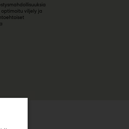
nestysmahdollisuuksia
optimoitu viljely ja
htoehtoiset
ja