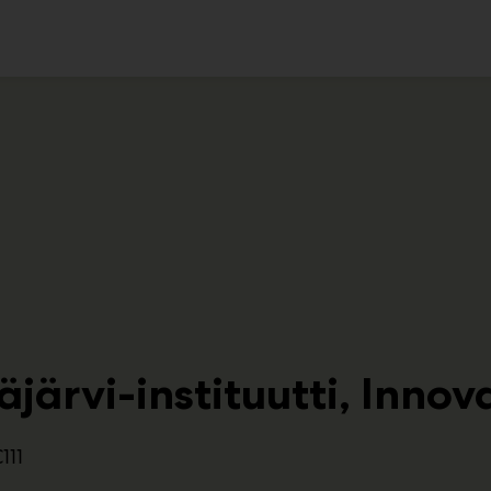
ko
järvi-instituutti, Innov
111