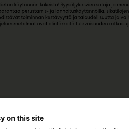
 tietoa käytännön kokeista! Syysöljykasvien satoja ja me
arantaa perustamis- ja lannoituskäytännöillä, sikatilojen 
edistävät toiminnan kestävyyttä ja taloudellisuutta ja vai
jelumenetelmät ovat elintärkeitä tulevaisuuden ratkaisu
y on this site