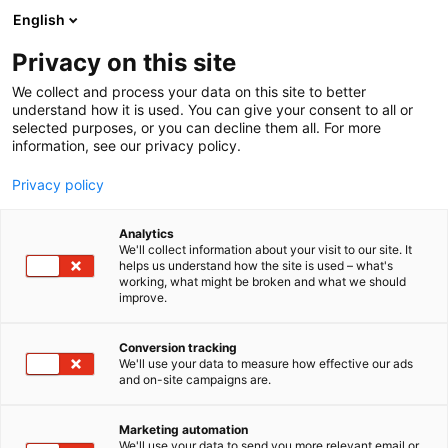
Siirry
English
sisältöön
Privacy on this site
We collect and process your data on this site to better
understand how it is used. You can give your consent to all or
selected purposes, or you can decline them all. For more
information, see our privacy policy.
Privacy policy
Analytics
T
Metsätalous
Polttopuun teko
Rakennustarvikkeet
We'll collect information about your visit to our site. It
u
Työvälineet
helps us understand how the site is used – what's
working, what might be broken and what we should
o
improve.
Puuvirrat Oy
t
e
r
Conversion tracking
E521
Osasto:
y
We'll use your data to measure how effective our ads
and on-site campaigns are.
h
Puuvirrat Oy on klapintekijän, puulämmittäjän ja
m
ä
tulisijan omistajan verkkokauppa, joka tarjoaa
Marketing automation
:
We'll use your data to send you more relevant email or