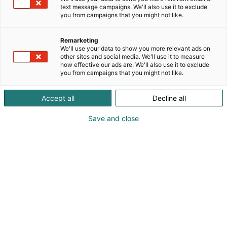
tuotteita klapien valmistamisesta tuhkan
text message campaigns. We'll also use it to exclude
poistamiseen. Laajennamme ja kehitämme
you from campaigns that you might not like.
tuotevalikoimaa jatkuvasti erilaisilla uusilla
tuotteilla. Oma maahantuonti ja valmistuttaminen
Remarketing
ilman välikäsiä on yksi kulmakivistämme. Uusia
We'll use your data to show you more relevant ads on
tuotteita ja innovaatioita tulee vuosittain, joita
other sites and social media. We'll use it to measure
how effective our ads are. We'll also use it to exclude
esittelemme tapahtumissa.
you from campaigns that you might not like.
Accept all
Decline all
Save and close