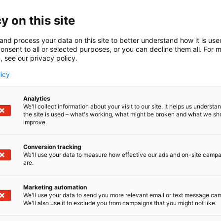
a valtakunnallista ProAgriaa, joka on koko Suomen maat
y on this site
 asiantuntijaorganisaatio ja lisäarvoa luova kumppani. 
antuntijaa tavoitteenamme tarjota sinulle paras asiakask
seen. Laadukkaat palvelut tuotantoon, talouteen ja tilito
and process your data on this site to better understand how it is us
onsent to all or selected purposes, or you can decline them all. For 
een saat moniosaajatiimiemme kautta, jotka tuntevat o
, see our privacy policy.
hdollisuudet.Tervetuloa tapaamaan meitä KoneAgrian os
e sinua yrityksesi kehittämisessä, oli kyse sitten taloud
licy
sta tai tulevaisuuden haasteisiin varautumisesta. Tarj
 käytännön kokemuksen, jotka tukevat päätöksentekoasi 
Analytics
We'll collect information about your visit to our site. It helps us underst
the site is used – what's working, what might be broken and what we sh
improve.
Conversion tracking
We'll use your data to measure how effective our ads and on-site camp
are.
Marketing automation
We'll use your data to send you more relevant email or text message ca
We'll also use it to exclude you from campaigns that you might not like.