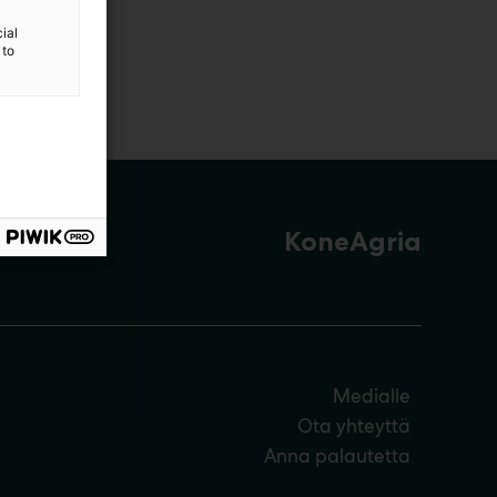
ial
 to
KoneAgria
Medialle
Ota yhteyttä
Anna palautetta