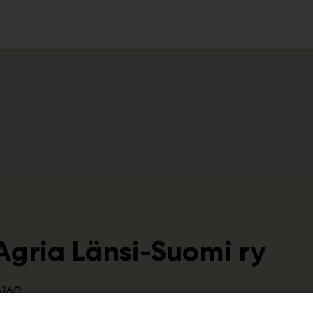
ko
Agria Länsi-Suomi ry
A160