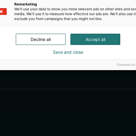
Remarketing
We'll use your data to show you more relevant ads on other sites and soc
media. We'll use it to measure how effective our ads are. We'll also use it
exclude you from campaigns that you might not like.
Decline all
Accept all
Save and close
Powered by