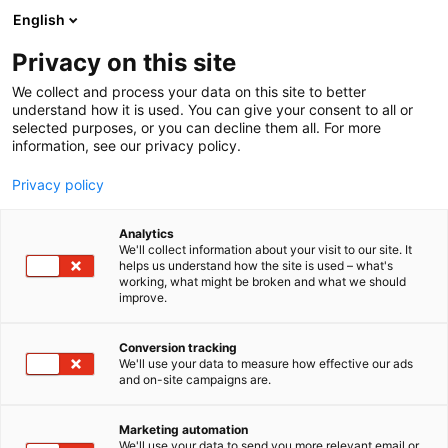
Siirry
English
sisältöön
Privacy on this site
We collect and process your data on this site to better
understand how it is used. You can give your consent to all or
selected purposes, or you can decline them all. For more
information, see our privacy policy.
Privacy policy
Analytics
ProAgria Itä-Suomi ry
We'll collect information about your visit to our site. It
helps us understand how the site is used – what's
working, what might be broken and what we should
A160
Osasto:
improve.
Olemme koko Suomen maatila- ja
Conversion tracking
We'll use your data to measure how effective our ads
maaseutuyrittäjiä palveleva
and on-site campaigns are.
asiantuntijaorganisaatio ja lisäarvoa luova
kumppani. Meitä on 650 alan huippuasiantuntijaa
Marketing automation
tavoitteenamme tarjota sinulle paras
We'll use your data to send you more relevant email or