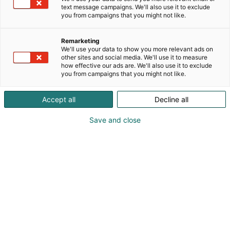
asiakaskokemus liiketoimintasi kehittämiseen.
text message campaigns. We'll also use it to exclude
Laadukkaat palvelut tuotantoon, talouteen ja
you from campaigns that you might not like.
tilitoimistoon sekä johtamiseen saat
moniosaajatiimiemme kautta, jotka tuntevat
Remarketing
omakohtaisesti maaseudun ja sen
We'll use your data to show you more relevant ads on
other sites and social media. We'll use it to measure
mahdollisuudet.Tervetuloa tapaamaan meitä
how effective our ads are. We'll also use it to exclude
KoneAgrian osastolle A160! Sparraamme sinua
you from campaigns that you might not like.
yrityksesi kehittämisessä, oli kyse sitten talouden
hallinnasta, tuotannon johtamisesta tai
Accept all
Decline all
tulevaisuuden haasteisiin varautumisesta.
Tarjoamme käyttöösi uusimman tiedon ja
Save and close
käytännön kokemuksen, jotka tukevat
päätöksentekoasi ja kasvua.