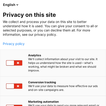
Siirry
English
sisältöön
Privacy on this site
We collect and process your data on this site to better
understand how it is used. You can give your consent to all or
selected purposes, or you can decline them all. For more
information, see our privacy policy.
Privacy policy
Analytics
T
Rakennustarvikkeet
Tuotantoeläinrakennukset
We'll collect information about your visit to our site. It
u
helps us understand how the site is used – what's
PP DOOR OY
working, what might be broken and what we should
o
improve.
t
e
C810
Osasto:
r
Conversion tracking
y
We'll use your data to measure how effective our ads
and on-site campaigns are.
Yli 20 vuoden kokemuksella ovituotteet
h
m
mittatilauksena. Myynti, valmistus, asennus, huolto
ä
ja varaosat. Kotimaista laatutyötä, asiakkaan
Marketing automation
:
We'll use your data to send you more relevant email or