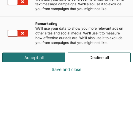
tarpeisiin.
text message campaigns. We'll also use it to exclude
you from campaigns that you might not like.
Valikoimistamme löytyy sivuun vedettävät
pressuovet, moottoritoimiset laskos-ja rullaovet,
Remarketing
liuskaovet sekä lamelli ovet. Nivalassa sijaitsevalla
We'll use your data to show you more relevant ads on
tehtaalla pressukankaat leikataan ja paistetaan
other sites and social media. We'll use it to measure
how effective our ads are. We'll also use it to exclude
asiakaan mittojen mukaan.
you from campaigns that you might not like.
Suunnittelemme yhteistyössä asiakaan kanssa juuri
Accept all
Decline all
heidän kohteeseen sopivan oviratkaisun. Meiltä
saa myös varaosat, esim. lukkolaitteet jo olemassa
Save and close
oleviin oviin.
Käyttämämme kankaat ovat kotimaisia: UV-,home-
ja palosuojattuja. Lakattu pinta ehkäisee lian
tarttumista.