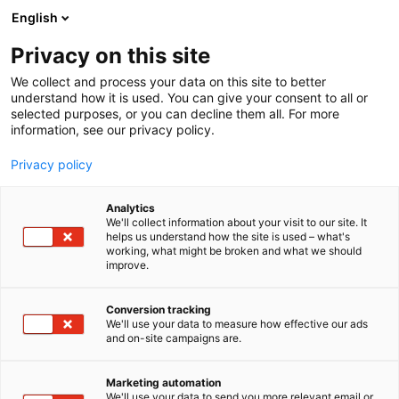
Siirry
English
sisältöön
Privacy on this site
We collect and process your data on this site to better
understand how it is used. You can give your consent to all or
selected purposes, or you can decline them all. For more
information, see our privacy policy.
Privacy policy
Analytics
T
Peltoviljely
Teiden ja pihojen hoito
Työvälineet
We'll collect information about your visit to our site. It
u
helps us understand how the site is used – what's
Pel-Tuote Oy
working, what might be broken and what we should
o
improve.
t
e
A310
Osasto:
r
Conversion tracking
y
We'll use your data to measure how effective our ads
and on-site campaigns are.
PEL-tuote valmistaa kestävät kotimaiset kivikoneet
h
m
ja lietevaunut. Maailmallakin tunnettu Kivi-Pekka
ä
puhdistaa tehokkaasti kivet ja juurakot pellolta.
Marketing automation
:
We'll use your data to send you more relevant email or