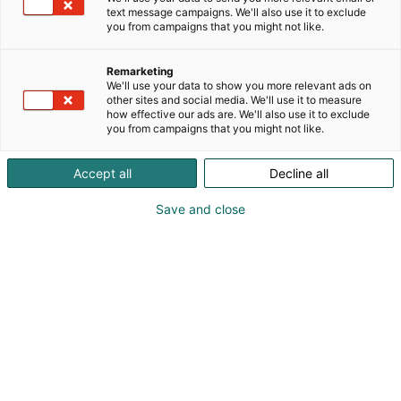
Kivetön pelto tuottaa paremman sadon ja säästää
text message campaigns. We'll also use it to exclude
muut koneet vaurioilta. Valitse sinulle sopivin
you from campaigns that you might not like.
kivikone varusteineen. Koneiden työleveydet
valittavissa kolmesta seitsemään metriin. Kivi-
Remarketing
Pekkaan saa lisävarusteena automaatiopaketin,
We'll use your data to show you more relevant ads on
jonka avulla kivienkeruu on vieläkin helpompaa ja
other sites and social media. We'll use it to measure
how effective our ads are. We'll also use it to exclude
nopeampaa. Koneagriassa näytillä uusimmat
you from campaigns that you might not like.
konemallit! Livakka -lietevaunuja valmistamme
erikokoisia pienestä pintalevitysvaunusta aina
Accept all
Decline all
isoihin ja korkeasti varusteltuihin urakointilaitteisiin
sekä multaimiin ja pumppukuormaimiin. PEL-
Save and close
tuotteen löydät osastolta A310 yhdessä Tume-Agri
Oy:n kanssa. Lue lisää: www.peltuote.fi