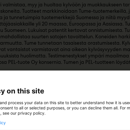
 valmistaa, myy ja huoltaa kylvöön ja muokkaukseen tar
koneita. Tuotteet markkinoidaan Tume-tuotemerkeillä, j
a ja tunnetuimpia tuotemerkkejä Suomessa ja niitä myy
täjäasiakkaille yli 20 maassa, Euroopassa ja Aasiassa.
tu Suomeen. Lukuisat patentit kertovat onnistumisesta. 
i mahdollistaa suurten satojen tavoittelun. Koneiden hark
 varmuutta. Tume tunnetaan tasaisesta orastumisesta. Kyl
at vantaistot varmistavat aina oikean kylvösyvyyden 
uuksista huolimatta. Testimenestykset ympäri maailmaa 
a PEL-tuote Oy konsernia. Tumen ja PEL-tuotteen löydät
y on this site
and process your data on this site to better understand how it is us
onsent to all or selected purposes, or you can decline them all. For 
, see our privacy policy.
licy