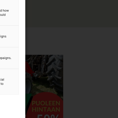
and how
ould
aigns
mpaigns.
ial
 to