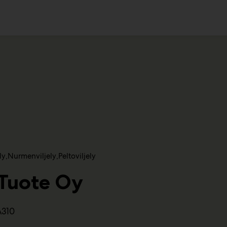
ko
ly
Nurmenviljely
Peltoviljely
-Tuote Oy
A310