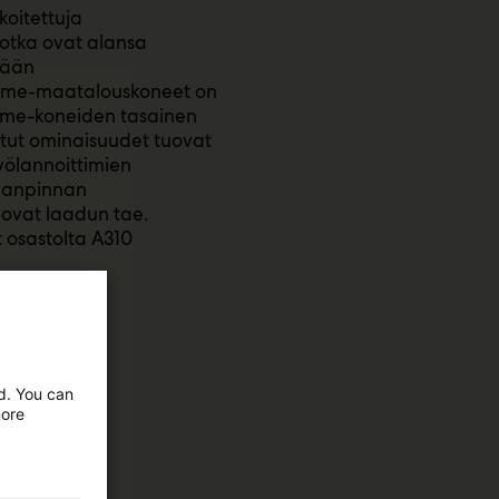
koitettuja
otka ovat alansa
dään
 Tume-maatalouskoneet on
Tume-koneiden tasainen
itut ominaisuudet tuovat
völannoittimien
maanpinnan
ovat laadun tae.
 osastolta A310
ed. You can
more