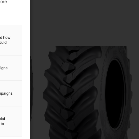
more
and how
ould
aigns
mpaigns.
ial
 to