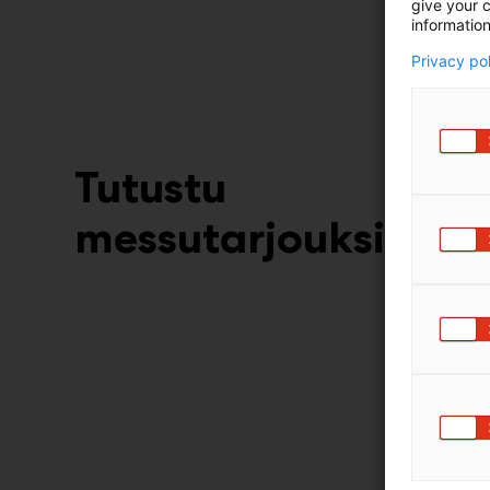
give your c
information
Privacy po
Tutustu
messutarjouksiin