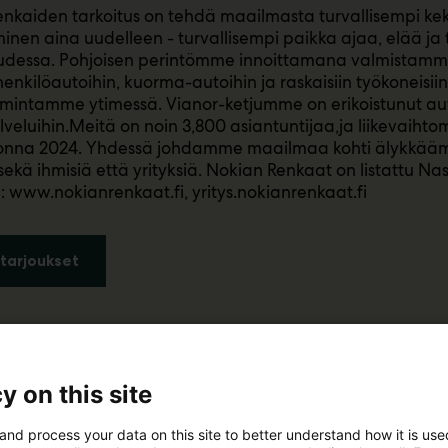
nkaiden tarkoitus on tehdä maailmasta turvallisempi kek
inen aina uudelleen - turvallisempi paikka ajaa, elää ja t
uudessa. Pohjoisen perintömme innoittamana valmistamme
henkilöautoihin, kuorma-autoihin ja raskaisiin työkoneisii
imintamme ytimessä. Vianor-ketjumme on erikoistunut au
veluihin.Meitä on noin 3,800 asiantuntijaa,ja liikevaihtom
onna 2024. Yhdessä johdamme maailmaa kohti älykkääm
sekä ihmisiä että yrityksiä. Nokian Renkaat on listattu Na
a: www.nokianrenkaat.fi, yritys.nokianrenkaat.fi
tarjoukset
y on this site
and process your data on this site to better understand how it is us