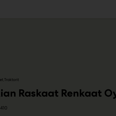
ko
et
Traktorit
ian Raskaat Renkaat O
E410