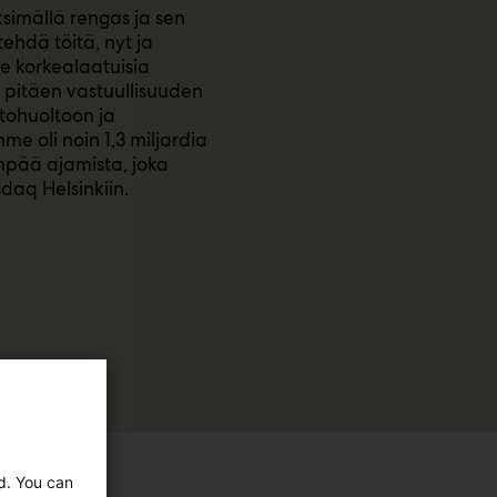
simällä rengas ja sen
ehdä töitä, nyt ja
 korkealaatuisia
n pitäen vastuullisuuden
tohuoltoon ja
me oli noin 1,3 miljardia
pää ajamista, joka
sdaq Helsinkiin.
ed. You can