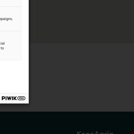
mpaigns.
ial
 to
KoneAgria