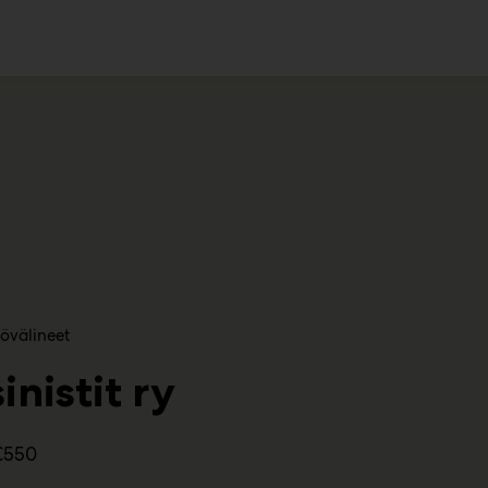
ko
övälineet
nistit ry
C550