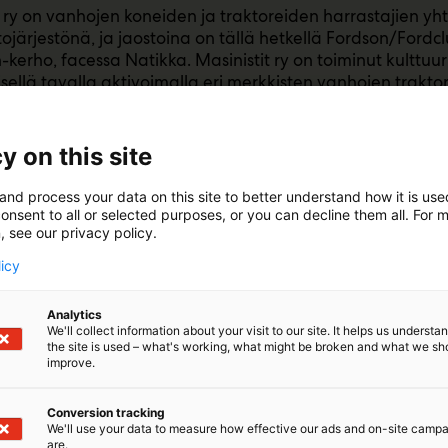
t ry on vanhojen koneiden ja traktoreiden harrastajien yht
ttojärjestönä, ja jaostoina on tällä hetkellä Fordson/Ford
ih-kerho, facessa Natikka. Masinistit ry on toiminut kulttuurih
lisellä tavalla aktivoimalla eri merkkisten vanhojen trakto
koneiden, moottorisahojen ja maamoottoreiden kunnosta
harrastusta tuomalla työn tulokset myös laajasti suuren yle
e Rauta ja Petrooli tapahtumassa. Tietoa jaetaan täällä k
y on this site
lehtinä ja DVD julkaisuina. Masinistiryhmä löytyy facebooki
ätään mm. tapahtumailmoituksia. Rauta ja Petrooli on 
and process your data on this site to better understand how it is us
ivunsa.
onsent to all or selected purposes, or you can decline them all. For 
, see our privacy policy.
licy
Analytics
We'll collect information about your visit to our site. It helps us underst
the site is used – what's working, what might be broken and what we sh
improve.
Conversion tracking
We'll use your data to measure how effective our ads and on-site camp
are.