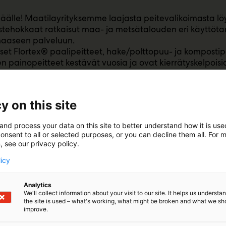
äälle! Maatilayrityksemme laajasta peitevalikoimasta lö
tehokkaat ratkaisut maa- ja metsätalouden eri käyttötark
haaseen palveluun.
set Flortex® paalipeitteet, hake/polttopuu- ja kompostipe
n painopeitteet kestävät vuosia ja ovat kierrätyskelpoisi
villa kuitupeitteillä suojaat laadukkaasti ja saat lisäksi
sissa muovikustannuksissa ja työmäärissä.
ite.fi - hyväksi havaitut laaturatkaisut tilasi arkeen vuod
y on this site
and process your data on this site to better understand how it is us
onsent to all or selected purposes, or you can decline them all. For 
, see our privacy policy.
licy
Analytics
We'll collect information about your visit to our site. It helps us underst
the site is used – what's working, what might be broken and what we sh
improve.