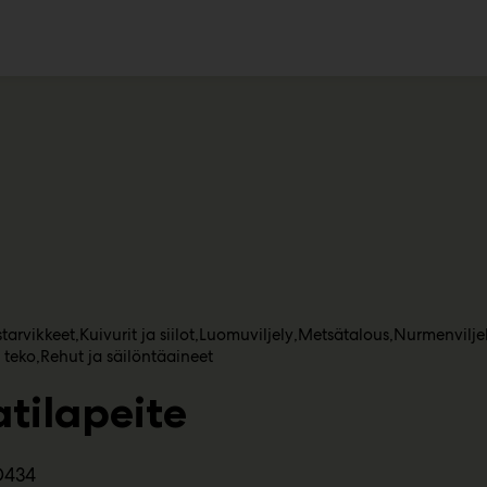
ko
tarvikkeet
Kuivurit ja siilot
Luomuviljely
Metsätalous
Nurmenvilje
 teko
Rehut ja säilöntäaineet
tilapeite
D434