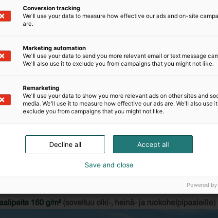
Conversion tracking
We'll use your data to measure how effective our ads and on-site camp
are.
Marketing automation
We'll use your data to send you more relevant email or text message ca
We'll also use it to exclude you from campaigns that you might not like.
Remarketing
We'll use your data to show you more relevant ads on other sites and soc
media. We'll use it to measure how effective our ads are. We'll also use it
peitteet valmistetaan neulaamismenetelmällä lyhyestä ja UV-suo
exclude you from campaigns that you might not like.
t ilman liimoja ja liuottimia kudoksen tasalaatuisuuden ja erin
 käyttötarkoituksiin käytetään eri vahvuuksia ja varastossa pid
Decline all
Accept all
udelleen käytettävällä Velcro-tarranauhalla.
Save and close
lmistaa italialainen perheyritys Edilfloor S.p.A. yli 45 vuoden k
i muun muassa maanrakennusalalle sekä auto- ja huonekaluteol
Powered by
aalipeite 160 g/m²
(soveltuu olki-, heinä- ja ruokohelpipaaleille)