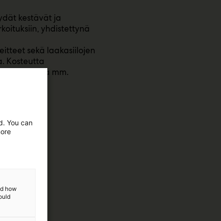
ydät kestävät ja
oituksiin, yhdistettynä
itteet sekä laakasiilojen
a. Kosteutta
 selvää säästöä mm.
esta 2017!
ed. You can
more
and how
ould