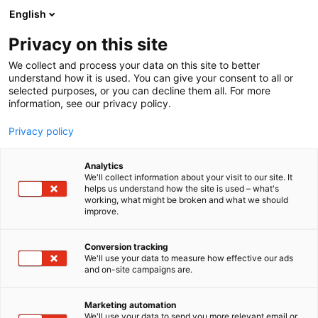
Siirry
English
sisältöön
Privacy on this site
We collect and process your data on this site to better
understand how it is used. You can give your consent to all or
selected purposes, or you can decline them all. For more
information, see our privacy policy.
Privacy policy
Analytics
T
Ajosilppurit
Huolto ja varaosat
Konetarvikkeet
We'll collect information about your visit to our site. It
u
Luomuviljely
Nurmenviljely
Peltoviljely
Polttopuun teko
helps us understand how the site is used – what's
working, what might be broken and what we should
o
Teiden ja pihojen hoito
improve.
t
Maatalouskoneet.fi
e
r
Conversion tracking
y
We'll use your data to measure how effective our ads
E504
Osasto:
and on-site campaigns are.
h
m
Suomalainen perheyritys vuodesta 1990 – koneet
ä
Marketing automation
:
parhaaseen kasvuun
We'll use your data to send you more relevant email or