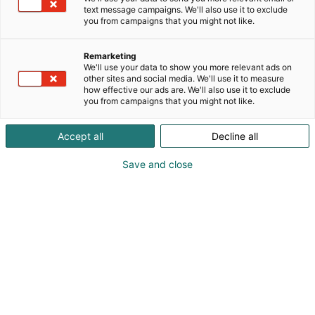
text message campaigns. We'll also use it to exclude
you from campaigns that you might not like.
Maatalouskoneet.fi tuo maahan laadukkaita ja
huolella valittuja koneita sekä laitteita suoraan
Remarketing
valmistajilta, ilman välikäsiä. Valikoimamme on
We'll use your data to show you more relevant ads on
kehitetty kuuntelemalla asiakkaitamme, joten
other sites and social media. We'll use it to measure
löydät meiltä tuotteet, jotka on todettu toimiviksi
how effective our ads are. We'll also use it to exclude
you from campaigns that you might not like.
suomalaisissa olosuhteissa. Tarjoamme myös
kattavan valikoiman tarvikkeita ja varaosia.
Accept all
Decline all
Save and close
Katso tarjoukset