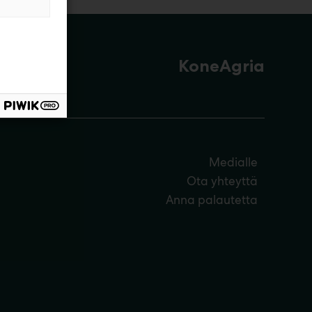
KoneAgria
Medialle
Ota yhteyttä
Anna palautetta