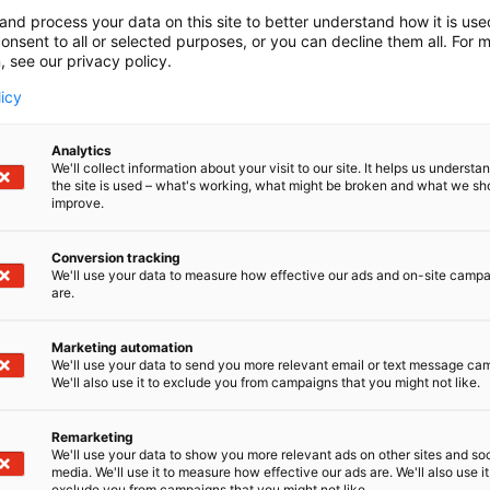
isankareihin! Maatalousalan korkeakoulutus tarjoaa monipu
and process your data on this site to better understand how it is us
a alalla, jolla rittää töitä tulevaiuudessakin. Tervetuloa 
onsent to all or selected purposes, or you can decline them all. For 
, see our privacy policy.
oulutuksiin kuin jatkuvan oppimisen mahdollisuuksiin amm
ssa. AgriHubi on maa- ja puutarhatalouden osaamisverko
licy
onnan, järjestöt, koulutuksen, tutkimuksen ja hallinnon. 
alouden koulutusta tarjoavat ammattikorkeakoulut ovat v
Analytics
We'll collect information about your visit to our site. It helps us underst
the site is used – what's working, what might be broken and what we sh
improve.
Conversion tracking
We'll use your data to measure how effective our ads and on-site camp
are.
Marketing automation
We'll use your data to send you more relevant email or text message ca
We'll also use it to exclude you from campaigns that you might not like.
Remarketing
We'll use your data to show you more relevant ads on other sites and soc
media. We'll use it to measure how effective our ads are. We'll also use it
exclude you from campaigns that you might not like.