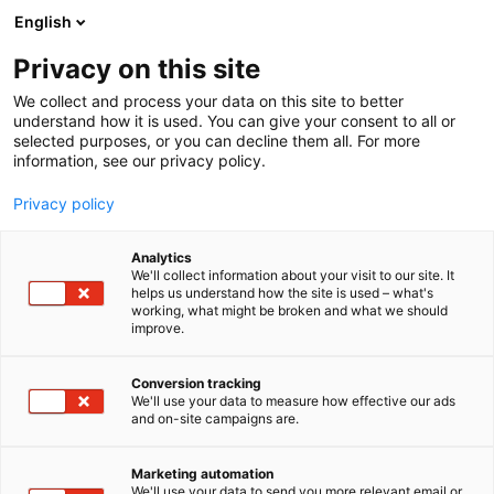
Siirry
English
sisältöön
Privacy on this site
We collect and process your data on this site to better
understand how it is used. You can give your consent to all or
selected purposes, or you can decline them all. For more
information, see our privacy policy.
Privacy policy
Analytics
T
Perävaunut
We'll collect information about your visit to our site. It
u
helps us understand how the site is used – what's
Lucas G
working, what might be broken and what we should
o
improve.
t
e
C820
Osasto:
r
Conversion tracking
y
We'll use your data to measure how effective our ads
and on-site campaigns are.
Western on brittiläinen perävaunu valmistaja, jonka
h
m
Manner-Euroopan markkinoille tulevat vaunut
ä
valmistetaan Liettuassa. Valmistus on laadukasta ja
Marketing automation
:
We'll use your data to send you more relevant email or