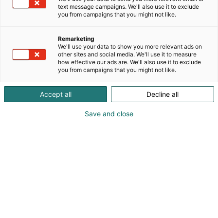
nykyaikaista. Varustetaso on nykytraktorien
text message campaigns. We'll also use it to exclude
vaatimusten mukaista, eli vetonopeudet sallitaan
you from campaigns that you might not like.
jopa 60kmh, kaikissa pyörissä on jarrut. Akselit sekä
aisa on jousitettu. Nämä ominaisuudet varmistavat
Remarketing
turvallisen kuorman vetämisen isoilla nopeuksilla.
We'll use your data to show you more relevant ads on
Suosituin Western tuote on karjavaunut. Niitä
other sites and social media. We'll use it to measure
how effective our ads are. We'll also use it to exclude
myydään ruotsiin toista sataa vuosittain. Niissä on
you from campaigns that you might not like.
pohjassa yksimittainen 14mm parsimatto, joka on
pitävä pohja sorkalle kaikissa keleissä. Kaikki
Accept all
Decline all
hitsaamattomat liitokset on kumi tai
muovivaimennettu epämiellyttävän äänen
Save and close
vähentämiseksi.