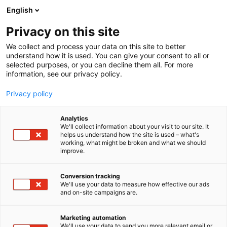
Siirry
English
sisältöön
Privacy on this site
We collect and process your data on this site to better
understand how it is used. You can give your consent to all or
selected purposes, or you can decline them all. For more
information, see our privacy policy.
Privacy policy
Analytics
Koneviesti
We'll collect information about your visit to our site. It
helps us understand how the site is used – what's
working, what might be broken and what we should
A770
Osasto:
improve.
Koneviesti tarjoaa hyödyllistä ja puolueetonta
Conversion tracking
We'll use your data to measure how effective our ads
tietoa erilaisista hyötykoneista. Tunnemme koneet
and on-site campaigns are.
ja hallitsemme tekniikan järeän luokan työkoneista
jokamiestä kiinnostaviin laitteisiin. Koneviesti on
Marketing automation
ilmestynyt jo vuodesta 1952 ja siitä asti olemme
We'll use your data to send you more relevant email or