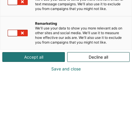
olleet koneammattilaisten asialla.
text message campaigns. We'll also use it to exclude
you from campaigns that you might not like.
Teemme vuodessa yli 100 puolueetonta kokeilua ja
vertailua käytännön olosuhteissa. Olemme
Remarketing
asiantunteva kumppani niin konehankinnoissa,
We'll use your data to show you more relevant ads on
other sites and social media. We'll use it to measure
huollossa, korjauksessa sekä käytännön töissä –
how effective our ads are. We'll also use it to exclude
säästät selvää rahaa, kun koneesi kestävät
you from campaigns that you might not like.
pidempään ja toimivat tehokkaammin. Koneviesti
ilmestyy 14 kertaa vuodessa ja on alansa johtava
Accept all
Decline all
ammattilehti.
Save and close
Koneviesti – Suomen koneuskottavin media.