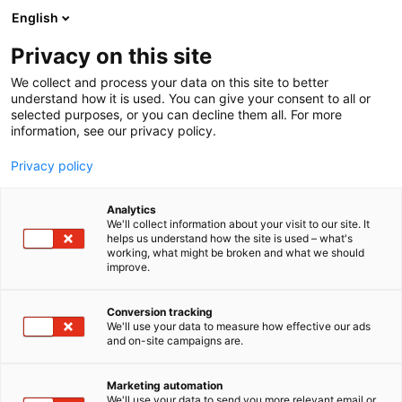
Siirry
English
sisältöön
Privacy on this site
We collect and process your data on this site to better
understand how it is used. You can give your consent to all or
selected purposes, or you can decline them all. For more
information, see our privacy policy.
Privacy policy
Analytics
Koneviesti
We'll collect information about your visit to our site. It
helps us understand how the site is used – what's
working, what might be broken and what we should
A770
Osasto:
improve.
Maaseudun Tulevaisuus on maaseudun
Conversion tracking
We'll use your data to measure how effective our ads
elinkeinoihin, kulttuuriin ja harrastuksiin keskittyvä
and on-site campaigns are.
erikoissanomalehti. Se kertoo tuoreeltaan myös
politiikan ja talouden uutiset taustoineen.
Marketing automation
Maaseudun Tulevaisuus (MT) ilmestyy painettuna
We'll use your data to send you more relevant email or