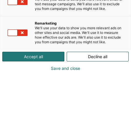
lehtenä kolme kertaa viikossa, verkossa uutisia
text message campaigns. We'll also use it to exclude
julkaistaan päivittäin.
you from campaigns that you might not like.
Osana Maaseudun Tulevaisuutta julkaistaan
Remarketing
mielenkiintoisia liitelehtiä, jotka kuuluvat MT:n
We'll use your data to show you more relevant ads on
other sites and social media. We'll use it to measure
tilaukseen. Kantri on rennolla otteella maaseudun
how effective our ads are. We'll also use it to exclude
elämästä, ihmisistä ja ilmiöistä kertova kuukausiliite.
you from campaigns that you might not like.
MT Suomalainen Maaseutu on kuukausittain
ilmestyvä maa- ja metsätalouden ammattilehti,
Accept all
Decline all
jonka sisältö koostuu ajankohtaisista maa- ja
metsätalouden jutuista.
Save and close
Maaseudun Tulevaisuus – Koskettaa sinuakin