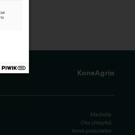
ial
 to
KoneAgria
Medialle
Ota yhteyttä
Anna palautetta