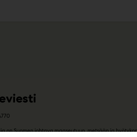
ko
eviesti
A770
ia on Suomen johtava maaseutuun, metsään ja hyötykoneisi