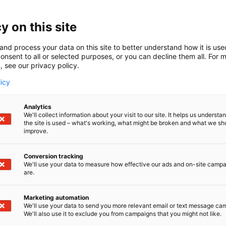
 Julkaisemme sanoma- ja aikakauslehtiä Maaseudun Tulev
stajan Aarre. Painettujen sanoma- ja aikakauslehtiemm
uista sisältöä monipuolisesti myös digitaalisena.
y on this site
ialla työllistämme noin sata viestinnän ammattilaista, jot
and process your data on this site to better understand how it is us
 monipuolisesti sisältöjä kaikkialta Suomesta. Maaseutuel
onsent to all or selected purposes, or you can decline them all. For 
, see our privacy policy.
 kestävä kehitys ja elämäntapa ovat asioita, joista kerrom
 intohimoisesti arvojemme mukaisesti.
licy
Analytics
We'll collect information about your visit to our site. It helps us underst
the site is used – what's working, what might be broken and what we sh
improve.
Conversion tracking
We'll use your data to measure how effective our ads and on-site camp
are.
Marketing automation
We'll use your data to send you more relevant email or text message ca
We'll also use it to exclude you from campaigns that you might not like.