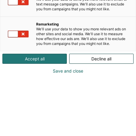
erilaisten kulkuväylien huoltoon ja kunnossapitoon.
text message campaigns. We'll also use it to exclude
Olemme asiakkaan tukena koko tuotteiden
you from campaigns that you might not like.
elinkaaren ajan aina suunnittelusta, varaosiin ja
huoltoverkostoon. Päätuotteinamme ovat
Remarketing
ammattikäyttöön tarkoitetut työlaitteet
We'll use your data to show you more relevant ads on
auraukseen, hiekoittamiseen ja harjaukseen.
other sites and social media. We'll use it to measure
how effective our ads are. We'll also use it to exclude
Tuotteemme tunnetaan kestävinä, laadukkaina ja
you from campaigns that you might not like.
toimintavarmoina, mutta ennen kaikkea meidät
erottaa kilpailijoistamme joustava ja nopea
Accept all
Decline all
palvelu, sekä suomalainen valmistus. SERCO -
tuotteille on myönnetty avainlipputunnus.
Save and close