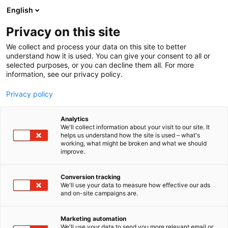
Siirry
English
sisältöön
Privacy on this site
We collect and process your data on this site to better
understand how it is used. You can give your consent to all or
selected purposes, or you can decline them all. For more
information, see our privacy policy.
Privacy policy
Analytics
T
Teiden ja pihojen hoito
Työvälineet
Ympäristönhoitokoneet
We'll collect information about your visit to our site. It
u
helps us understand how the site is used – what's
JPT Serco Oy
working, what might be broken and what we should
o
improve.
t
e
E150
Osasto:
r
Conversion tracking
y
We'll use your data to measure how effective our ads
and on-site campaigns are.
SERCO-Suomessa valmistetut sankareiden
h
m
työlaitteet.
ä
Suunnittelemme ja valmistamme työlaitteita
Marketing automation
:
We'll use your data to send you more relevant email or