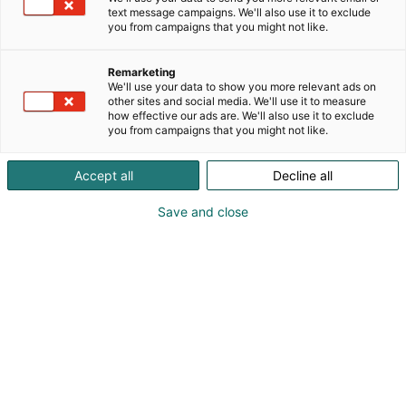
tuotemerkit Hakki Pilke, Palax ja Japa, joilla on
text message campaigns. We'll also use it to exclude
vuosikymmenten kokemusta polttopuukoneiden
you from campaigns that you might not like.
valmistuksesta ja kehityksestä. Yhtiön laajasta
valikoimasta löytyvät laadukkaat ja luotettavat
Remarketing
polttopuukoneet ja niiden lisälaitteet niin vapaa-
We'll use your data to show you more relevant ads on
ajan käyttäjille, kuin teollisen mittakaavan
other sites and social media. We'll use it to measure
how effective our ads are. We'll also use it to exclude
toimijoidenkin tarpeisiin. Yhtiön tuotannosta menee
you from campaigns that you might not like.
vientiin noin 70 % ja sen valmistamat laitteet ovat
tunnettuja ja arvostettuja klapiammattilaisten
Accept all
Decline all
työvälineitä yli 35 maassa. Yhtiön tuotekehityksen
ja tuotannon modernit toimitilat sijaitsevat
Save and close
Haapajärvellä ja Ylistarossa.