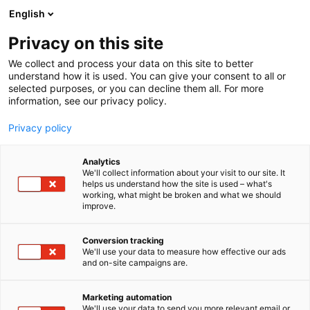
Siirry
English
sisältöön
Privacy on this site
We collect and process your data on this site to better
understand how it is used. You can give your consent to all or
selected purposes, or you can decline them all. For more
information, see our privacy policy.
Privacy policy
Analytics
T
Polttopuun teko
We'll collect information about your visit to our site. It
u
helps us understand how the site is used – what's
Hakki Pilke / TP Silva Oy
working, what might be broken and what we should
o
improve.
t
e
U18
Osasto:
r
Conversion tracking
y
We'll use your data to measure how effective our ads
and on-site campaigns are.
TP Silva Oy on yksi polttopuukoneiden ja niiden
h
m
lisälaitteiden valmistuksen kansainvälisistä
ä
markkinajohtajista. Yhtiön alla toimivat kotimaiset
Marketing automation
:
We'll use your data to send you more relevant email or