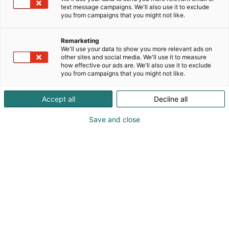
text message campaigns. We'll also use it to exclude
Lasco-ruuvihalkaisijat ja puutavarakourat puun
you from campaigns that you might not like.
käsittelyyn, myös maanporaukseen ja vaikka
ruuvipaalujen kiertoon. Heizohack-rumpuhakkurit
Remarketing
laadukkaan hakkeen tuotantoon. Heizomat-
We'll use your data to show you more relevant ads on
hakelämmityslaitteet helppoon ja varmaan
other sites and social media. We'll use it to measure
lämmittämiseen. Landritherm-ilmakattilat
how effective our ads are. We'll also use it to exclude
you from campaigns that you might not like.
taloudelliseen lämmittämiseen ja kuivaamiseen
kotimaisella polttoaineella. Stumper-kantojyrsimet
Accept all
Decline all
kantojen hävittämiseen. Donaris-tukkivannesahat
isojenkin puiden sahaamiseen.
Save and close