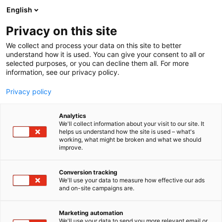
Siirry
English
sisältöön
Privacy on this site
We collect and process your data on this site to better
understand how it is used. You can give your consent to all or
selected purposes, or you can decline them all. For more
information, see our privacy policy.
Privacy policy
Analytics
T
Lämmityslaitteet
Metsäkoneet
Metsätalous
We'll collect information about your visit to our site. It
u
Polttopuun teko
Ruokintalaitteet
Työvälineet
helps us understand how the site is used – what's
working, what might be broken and what we should
o
Ympäristönhoitokoneet
improve.
t
Finnmammut Oy
e
r
Conversion tracking
y
We'll use your data to measure how effective our ads
D610
Osasto:
and on-site campaigns are.
h
m
Finnmammut Oy - 35 vuotta laatukoneita. Mammut
ä
Marketing automation
:
-tuotteet rehunkäsittelyyn ja betonin sekoitukseen.
We'll use your data to send you more relevant email or