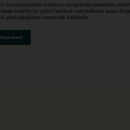
on Eurooppalainen traktorin navigointijärjestelmien kehi
iseen keskittynyt yhtiö.Fieldbee mahdollistaa isojen tilo
n pienviljelijöiden saataville kaikkialla.
tarjoukset