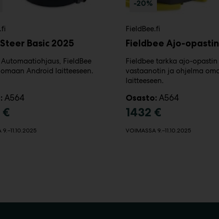
-20%
fi
FieldBee.fi
Steer Basic 2025
Fieldbee Ajo-opastin
n Automaatiohjaus, FieldBee
Fieldbee tarkka ajo-opastin
omaan Android laitteeseen.
vastaanotin ja ohjelma om
laitteeseen.
A564
A564
:
Osasto:
 €
1432 €
9.–11.10.2025
VOIMASSA 9.–11.10.2025