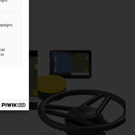
aigns
mpaigns.
ial
 to