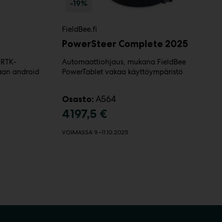
-19%
FieldBee.fi
PowerSteer Complete 2025
 RTK-
Automaattiohjaus, mukana FieldBee
aan android
PowerTablet vakaa käyttöympäristö
A564
Osasto:
4197,5 €
VOIMASSA 9.–11.10.2025