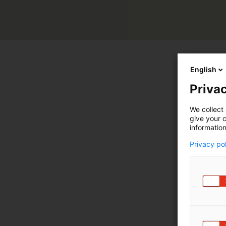
English
Privac
Tarkkuus
We collect 
give your c
information
FieldB
Privacy po
trakto
FieldB
peltoj
erikse