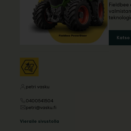
Fieldbee 
m
valmistam
ä
:
teknologia
Katso 
petri vasku
0400541504
petri@vasku.fi
Vieraile sivustolla