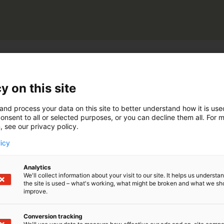
y on this site
viljelyn ammattimaiset ratkaisut
and process your data on this site to better understand how it is us
onsent to all or selected purposes, or you can decline them all. For 
, see our privacy policy.
ee tilasi kaikkiin traktoreihin
ja
puimuriin
licy
riin jossa valmius jo teht
aalta.
Analytics
ee yhdistää kaikki koneesi. Käytä samoja 
We'll collect information about your visit to our site. It helps us underst
the site is used – what's working, what might be broken and what we sh
a,koneita kaikissa tilan peltotöissä yhtäai
improve.
en. Ota tarkkuus ja helppous osaksi tilan t
Conversion tracking