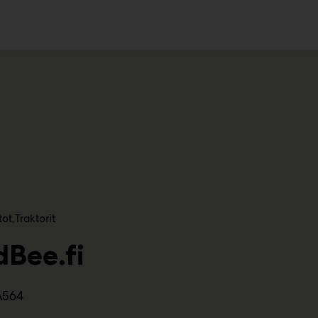
ko
tot
Traktorit
dBee.fi
A564