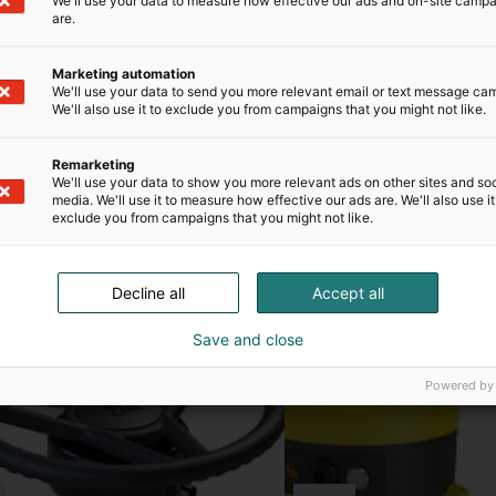
We'll use your data to measure how effective our ads and on-site camp
are.
na Fieldbee perhettä osa kerrallaan!
Marketing automation
We'll use your data to send you more relevant email or text message ca
We'll also use it to exclude you from campaigns that you might not like.
Remarketing
We'll use your data to show you more relevant ads on other sites and soc
media. We'll use it to measure how effective our ads are. We'll also use it
exclude you from campaigns that you might not like.
Decline all
Accept all
Save and close
Powered by