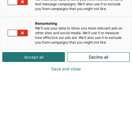
Energiaälykkään maatilan konsepti kuvaa
text message campaigns. We'll also use it to exclude
energiaintensiivisen maatilan sähkö- ja
you from campaigns that you might not like.
lämpöenergian kulutuksen, varastoinnin ja
tuotannon tilaa ja tunnistaa siitä mahdollisuuksia
Remarketing
käyttää tietoja älykkääseen optimointiin sekä
We'll use your data to show you more relevant ads on
kannattaviin investointeihin. Tarkastelemme sähkön
other sites and social media. We'll use it to measure
how effective our ads are. We'll also use it to exclude
ja lämmön tuotannon ja varastoinnin järjestelmiä.
you from campaigns that you might not like.
EIP-ryhmän edellisessä hankkeessa kehitettiin
tuorehakkeen polttokyky 500 kW -
Accept all
Decline all
lämpövoimalaan.
Rinnakkaishankkeessa pystytetään ensimmäistä
Save and close
sähköä ja lämpöä tuottavaa 500 kW -
kokonaistehon tuorehakevoimalaa.