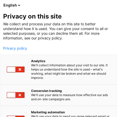
Siirry
English
sisältöön
Privacy on this site
We collect and process your data on this site to better
understand how it is used. You can give your consent to all or
selected purposes, or you can decline them all. For more
information, see our privacy policy.
Privacy policy
Analytics
T
Lämmityslaitteet
Metsätalous
We'll collect information about your visit to our site. It
u
helps us understand how the site is used – what's
Energiaälykäs
working, what might be broken and what we should
o
improve.
t
eteläpohjalainen maatila,
e
r
Conversion tracking
Innovaatiotori
y
We'll use your data to measure how effective our ads
and on-site campaigns are.
h
C111
Osasto:
m
ä
Marketing automation
:
We'll use your data to send you more relevant email or