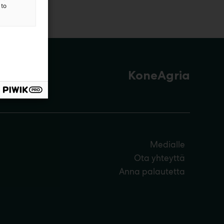
 to
KoneAgria
Medialle
Ota yhteyttä
Anna palautetta