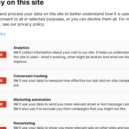
y on this site
tech Oy (Dust Control Systems) on teollisuuden kaasunkäsi
den sähköistyksen ratkaisutoimittaja. Toimitamme akkujä
and process your data on this site to better understand how it is us
tiin, ilmanpuhdistimet, puhaltimet, sähkökattilat lämmön
onsent to all or selected purposes, or you can decline them all. For 
öiset krematoriolaitteistot. Meiltä saat myös kattavat hu
, see our privacy policy.
riippumatta.
licy
Analytics
We'll collect information about your visit to our site. It helps us underst
the site is used – what's working, what might be broken and what we sh
improve.
Conversion tracking
We'll use your data to measure how effective our ads and on-site camp
are.
Marketing automation
We'll use your data to send you more relevant email or text message ca
We'll also use it to exclude you from campaigns that you might not like.
Remarketing
We'll use your data to show you more relevant ads on other sites and soc