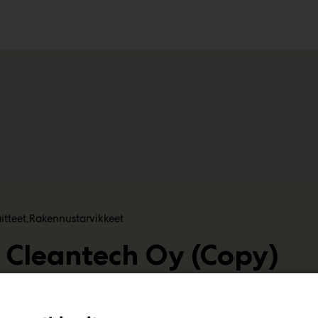
ko
itteet
Rakennustarvikkeet
 Cleantech Oy (Copy)
A668