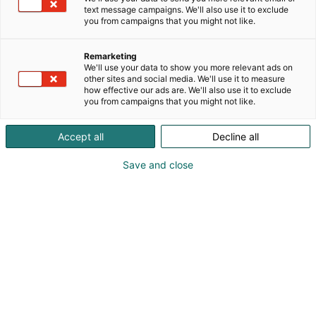
text message campaigns. We'll also use it to exclude
you from campaigns that you might not like.
Hankkeessa testataan kahden kasvukauden
aikana viljanviljelytilan ja sen yhteistyömaatilojen
viljasadon laadun ja määrän ennustamiseen ja
Remarketing
We'll use your data to show you more relevant ads on
todentamiseen liittyvän datan sekä viljanviljelyyn
other sites and social media. We'll use it to measure
liittyvien varastotietojen käytettävyyteen ja
how effective our ads are. We'll also use it to exclude
you from campaigns that you might not like.
luotettavuuteen liittyviä tekijöitä ja rajoitteita.
Hankkeessa tuotetaan esimerkkejä hyväksi
havaituista toimintamalleista ja teknisistä
Accept all
Decline all
ratkaisuista.
Save and close