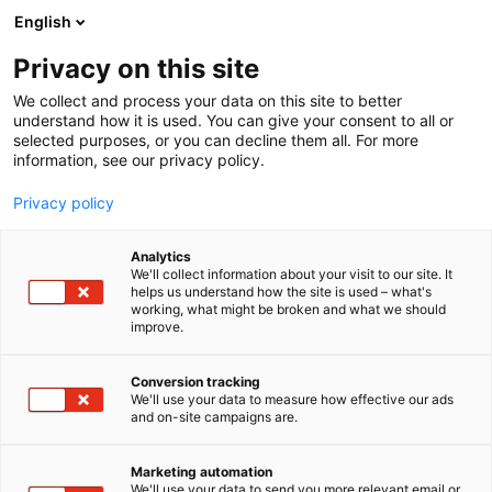
Siirry
English
sisältöön
Privacy on this site
We collect and process your data on this site to better
understand how it is used. You can give your consent to all or
selected purposes, or you can decline them all. For more
information, see our privacy policy.
Privacy policy
Analytics
T
Peltoviljely
We'll collect information about your visit to our site. It
u
helps us understand how the site is used – what's
Datapellon uudisraivaajat –
working, what might be broken and what we should
o
improve.
t
viljakaupan uudistaminen
e
r
Conversion tracking
yhteisöllisellä datalla (DEIP),
y
We'll use your data to measure how effective our ads
and on-site campaigns are.
Innovaatiotori
h
m
ä
Marketing automation
C111
Osasto:
:
We'll use your data to send you more relevant email or