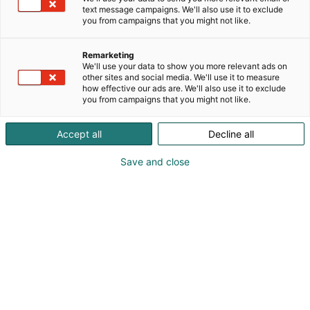
kehittämiseen, valmistamiseen ja jakelemiseen.
text message campaigns. We'll also use it to exclude
Meidät tunnetaan erityisesti tuotteidemme
you from campaigns that you might not like.
tehokkuudesta (hintalaatu suhteesta) ja
ympäristöystävällisyydestä. Tarjoamme toimivia
Remarketing
ratkaisuja niin perinteisen maatalouden kuin
We'll use your data to show you more relevant ads on
luomuviljelyn käyttöön. Lannoitteet sisältävät
other sites and social media. We'll use it to measure
how effective our ads are. We'll also use it to exclude
makro- ja mikroravinteita sekä hivenaineita.
you from campaigns that you might not like.
Suunnittelun pohjana on käytetty yhtiön omia
biologisia aktivaattoreita. Lannoitteet voidaan
Accept all
Decline all
räätälöidä tapauskohtaisesti tilanteen mukaan.
Save and close