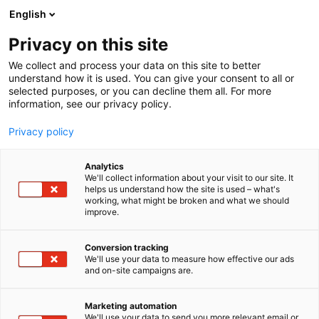
Siirry
English
sisältöön
Privacy on this site
We collect and process your data on this site to better
understand how it is used. You can give your consent to all or
selected purposes, or you can decline them all. For more
information, see our privacy policy.
Privacy policy
Analytics
T
Kasvinsuojeluaineet
Lannoitteet ja kalkit
Luomuviljely
We'll collect information about your visit to our site. It
u
Nurmenviljely
Peltoviljely
helps us understand how the site is used – what's
working, what might be broken and what we should
o
improve.
BioNutria Denmark ApS
t
e
r
Conversion tracking
C140
Osasto:
y
We'll use your data to measure how effective our ads
and on-site campaigns are.
h
BioNutria Denmark ApS on perheyritys, joka on
m
ä
erikoistunut nestemäisten, biologisten lannoitteiden
Marketing automation
:
We'll use your data to send you more relevant email or