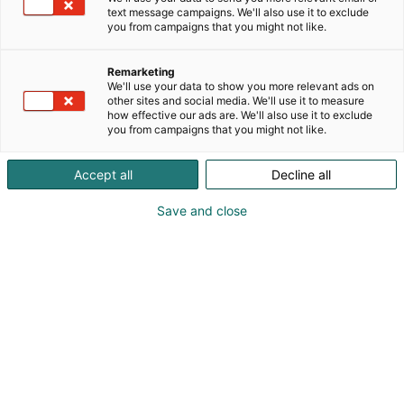
Autamme maitotilayrittäjiä suunnittelemaan
text message campaigns. We'll also use it to exclude
toimivat ja kustannustehokkaat ratkaisut, jotka
you from campaigns that you might not like.
parantavat eläinten hyvinvointia, työskentelyn
sujuvuutta ja investoinnin kannattavuutta.
Remarketing
Tarjoamme käytännönläheistä suunnittelua,
We'll use your data to show you more relevant ads on
konsultointia ja koulutusta – aina tilakohtaisiin
other sites and social media. We'll use it to measure
how effective our ads are. We'll also use it to exclude
tarpeisiin sovitettuna. 4dBarn on auttanut jo yli 200
you from campaigns that you might not like.
maitotilaa eri puolilla maailmaa. Tilakoot
vaihtelevat 60 lehmän karjoista aina yli 2500
Accept all
Decline all
lehmän tiloihin. Kun navetan ratkaisut tukevat
tehokasta eläinten käsittelyä, työ lehmien parissa
Save and close
sujuu vähemmällä työmäärällä ja
stressittömämmin
Katso tarjoukset
Virpi Huotari (to-pe)
Marjo Posio (to-pe)