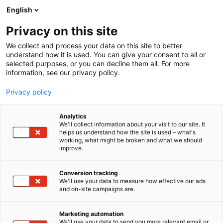
Siirry
English
sisältöön
Privacy on this site
We collect and process your data on this site to better
understand how it is used. You can give your consent to all or
selected purposes, or you can decline them all. For more
information, see our privacy policy.
Privacy policy
Analytics
T
Koulutus
Tuotantoeläinrakennukset
We'll collect information about your visit to our site. It
u
helps us understand how the site is used – what's
4dBarn Oy
working, what might be broken and what we should
o
improve.
t
e
D721
Osasto:
r
Conversion tracking
y
We'll use your data to measure how effective our ads
and on-site campaigns are.
4dBarn on kansainvälisesti tunnettu suomalainen
h
m
asiantuntijayritys, joka erikoistuu lypsykarjatilojen
ä
robottipihattojen suunnitteluun ja kehittämiseen.
Marketing automation
:
We'll use your data to send you more relevant email or